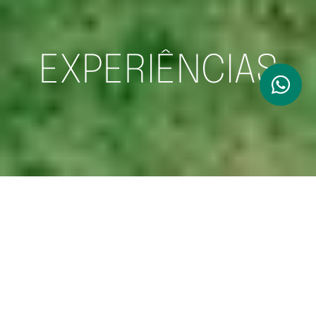
EXPERIÊNCIAS
IMERSÃO NA MATA ATLÂNTICA
AO CRUZAR OS PORTÕES DA FAZENDA BANANAL, OS
VISITANTES VISLUMBRAM A EXUBERANTE VEGETAÇÃO
DA MATA ATLÂNTICA. DURANTE A VISITA, A